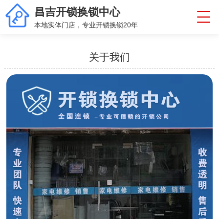
昌吉开锁换锁中心
本地实体门店，专业开锁换锁20年
关于我们